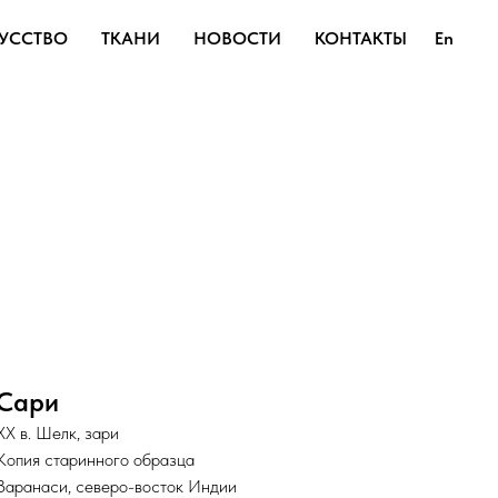
УССТВО
ТКАНИ
НОВОСТИ
КОНТАКТЫ
En
Сари
XX в. Шелк, зари
Копия старинного образца
Варанаси, северо-восток Индии