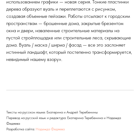
использованием графики — новая серия. Тонкие пластинки
дерева образуют вуаль и переплетаются с рисунком,
создавая объемные пейзажи. Работы отсылают к городским
пространствам — брошенные дома, закрытые брезентом
окна и двери, наваленные строительные материалы на
пустой стройплощадке или строительные леса, скрывающие
дома. Вуаль / маска / ширма / фасад — все это заслоняет
истинный ландшафт, который постепенно трансформируется,
невидимый нашему взору».
Тексты на русском языке: Екатерина и Андрей Теребенины
Перевод на русский язык и редактура: Екатерина Теребенина и Надежда
Федяева
Разработка сайта:
Надежда Федяева